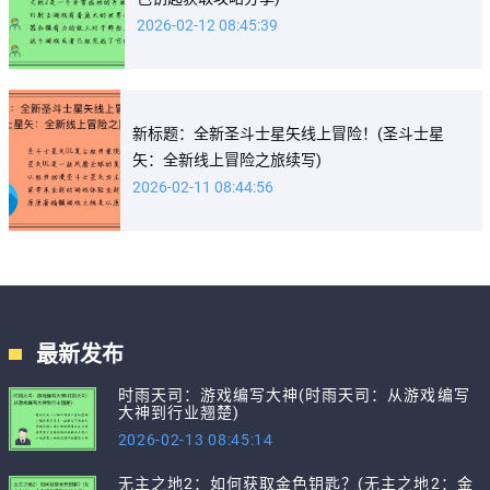
2026-02-12 08:45:39
新标题：全新圣斗士星矢线上冒险！(圣斗士星
矢：全新线上冒险之旅续写)
2026-02-11 08:44:56
最新发布
时雨天司：游戏编写大神(时雨天司：从游戏编写
大神到行业翘楚)
2026-02-13 08:45:14
无主之地2：如何获取金色钥匙？(无主之地2：金