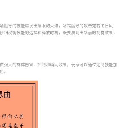
焰魔导的技能爆发出耀眼的火焰，冰霜魔导的攻击宛若冬日风
仔细权衡技能的选择和释放时机，既要展现出华丽的视觉效果，
供强大的群体伤害、控制和辅助效果。玩家可以通过定制技能加
色。