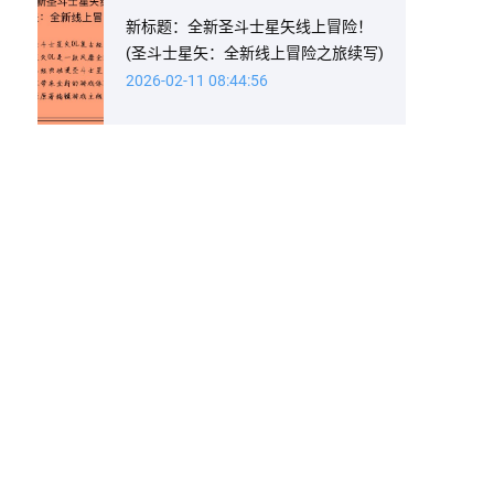
新标题：全新圣斗士星矢线上冒险！
(圣斗士星矢：全新线上冒险之旅续写)
2026-02-11 08:44:56