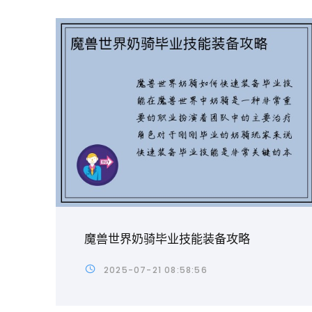
魔兽世界奶骑毕业技能装备攻略
2025-07-21 08:58:56