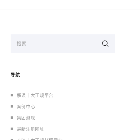
搜索...
导航
解读十大正规平台
案例中心
集团游戏
最新注册网址