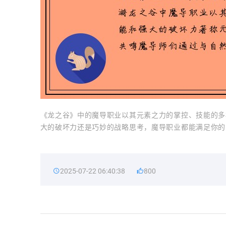
《龙之谷》中的魔导职业以其元素之力的掌控、技能的多
大的破坏力还是巧妙的战略思考，魔导职业都能满足你的
2025-07-22 06:40:38
800