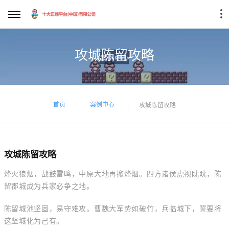
攻城陈留攻略
首页
案例中心
攻城陈留攻略
攻城陈留攻略
烽火狼烟，战鼓雷鸣，中原大地再掀烽烟。四方诸侯虎视眈眈，陈
留郡城成为兵家必争之地。
陈留城池坚固，易守难攻。曹魏大军势如破竹，兵临城下，誓要将
这坚城化为己有。