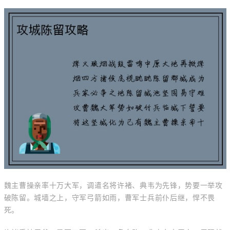
魏主曹操亲率十万大军，调遣名将许褚、典韦为先锋，势要一举攻
破陈留。城墙之上，守军弓箭如雨，曹军士兵前仆后继，悍不畏
死。