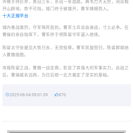
许褚手持巨斧，勇冠三军，杀出一条血路。典韦力大无穷，用双戟
开山辟地，势不可挡。城门终于被撞开，曹军蜂拥而入。
十大正规平台
城内巷战激烈，守军殊死抵抗。曹军士兵浴血奋战，寸土必争。在
曹操的亲自指挥下，曹军终于将陈留守军逼入绝境。
陈留太守张邈见大势已去，无奈投降。曹军凯旋而归，陈留郡城纳
入曹魏版图。
攻城陈留之战，曹魏一战定鼎，彰显了其强大的军事实力。此战之
后，曹操威名远扬，为日后统一北方奠定了坚实的基础。
2025-06-04 09:01:39
870