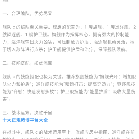
一、合理编队，优势尽显
舰队 c 的编队至关重要。理想的配置为：1 艘旗舰、1 艘巡洋舰、2
艘驱逐舰、1 艘护卫舰。旗舰作为指挥核心，拥有强大的控制能
力；巡洋舰输出火力凶猛，可压制敌方护盾；驱逐舰机动灵活，擅
于切入敌阵进行点杀；护卫舰提供护盾和治疗，保障舰队续航。
二、技能搭配，如虎添翼
舰队 c 的技能搭配也极为关键。推荐旗舰技能为“旗舰光环：增加舰
队火力和护盾”；巡洋舰技能为“精确打击：提高穿透力”；驱逐舰技
能为“齐射：快速发射多枚”；护卫舰技能为“能量护盾：吸收大量伤
害”。
三、战术运筹，决胜千里
十大正规赌博平台大全
在战斗中，舰队 c 的战术运用至上。旗舰应居中指挥，巡洋舰在前